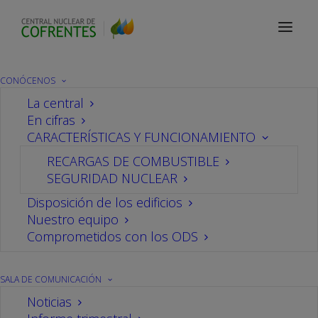
Sala de comunicación
Noticias
CONÓCENOS
La central
En cifras
Iniciado el trámite de
CARACTERÍSTICAS Y FUNCIONAMIENTO
RECARGAS DE COMBUSTIBLE
información pública de
SEGURIDAD NUCLEAR
almacén temporal
Disposición de los edificios
Nuestro equipo
Comprometidos con los ODS
individualizado (ATI)
SALA DE COMUNICACIÓN
02/03/2018
En
central
,
Medioambiente
Por
CN Cofrentes
Noticias