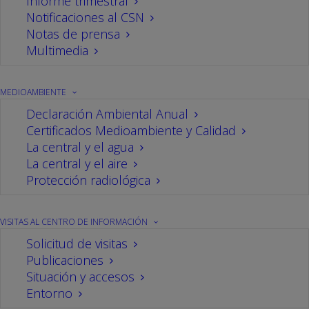
Informe trimestral
Notificaciones al CSN
Notas de prensa
Multimedia
MEDIOAMBIENTE
Declaración Ambiental Anual
Certificados Medioambiente y Calidad
La central y el agua
La central y el aire
Protección radiológica
Recientemente se ha publicado en el BOE y en el
VISITAS AL CENTRO DE INFORMACIÓN
BOP el anuncio del Área de Industria y Energía de
Solicitud de visitas
la Delegación del Gobierno en la Comunidad
Publicaciones
Valenciana por el que se somete a información
Situación y accesos
pública el proyecto para la construcción de un
Entorno