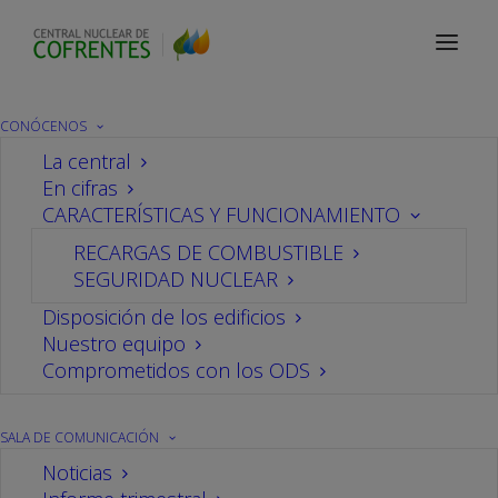
Contacto
CONÓCENOS
La central
En cifras
Contacto
CARACTERÍSTICAS Y FUNCIONAMIENTO
RECARGAS DE COMBUSTIBLE
SEGURIDAD NUCLEAR
Si deseas expresarnos tu opinión o realizarnos
Disposición de los edificios
alguna consulta específica sobre la central
Nuestro equipo
nuclear de Cofrentes, o sobre la energía nuclear
Comprometidos con los ODS
en general, utiliza el siguiente formulario y con la
mayor brevedad posible te contestaremos.
SALA DE COMUNICACIÓN
Noticias