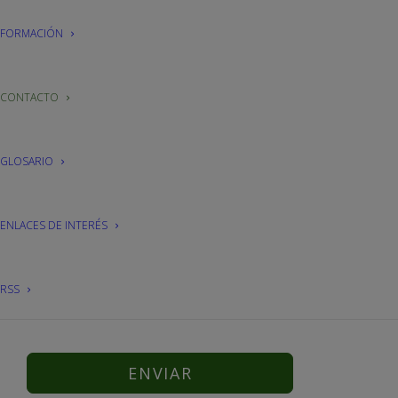
FORMACIÓN
CONTACTO
GLOSARIO
ENLACES DE INTERÉS
He leído y acepto la
Política de privacidad
.
RSS
* Los campos marcados con asterisco son obligatorios