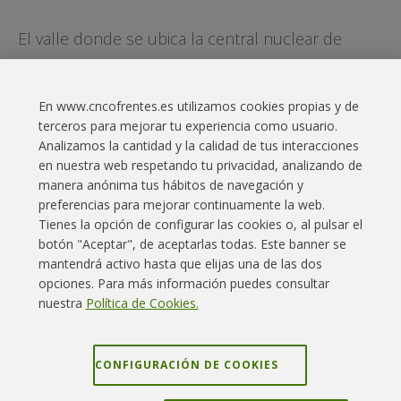
El valle donde se ubica la central nuclear de
Cofrentes ofrece numerosos atractivos como la
Cueva de Don Juan. Ven a descubrirlos.
En www.cncofrentes.es utilizamos cookies propias y de
Ver más >
terceros para mejorar tu experiencia como usuario.
Analizamos la cantidad y la calidad de tus interacciones
en nuestra web respetando tu privacidad, analizando de
manera anónima tus hábitos de navegación y
preferencias para mejorar continuamente la web.
Tienes la opción de configurar las cookies o, al pulsar el
botón "Aceptar", de aceptarlas todas. Este banner se
Enlaces interés
Contacto
Aviso legal
mantendrá activo hasta que elijas una de las dos
opciones. Para más información puedes consultar
Política Cookies
Política privacidad
Mapa web
nuestra
Política de Cookies.
Grupo Iberdrola
Canal denuncias
CONFIGURACIÓN DE COOKIES