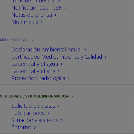
Informe trimestral
Notificaciones al CSN
Abiertos para facilitar
Notas de prensa
información a la sociedad
Multimedia
MEDIOAMBIENTE
El Centro de Información de la central nuclear de
Declaración Ambiental Anual
Cofrentes abrió sus puertas al público en el año
Certificados Medioambiente y Calidad
1978, mucho antes de la puesta en marcha de la
La central y el agua
instalación, con el claro objetivo de facilitar
La central y el aire
Protección radiológica
información a la sociedad, tanto de la
construcción como de las características de
VISITAS AL CENTRO DE INFORMACIÓN
funcionamiento de la planta. A lo largo de más de
Solicitud de visitas
cuatro décadas de atención al público, se han
Publicaciones
recibido ya más de 307.383 visitantes, siendo el
Situación y accesos
colectivo de estudiantes el más representativo,
Entorno