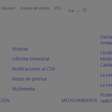
Glosario
Enlaces de interés
RSS
Esp
Decla
Ambie
Noticias
Certi
Informe trimestral
Medio
Calid
Notificaciones al CSN
La cen
Notas de prensa
La cen
Multimedia
Prote
CIÓN
MEDIOAMBIENTE
radio