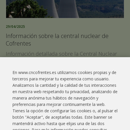
29/04/2025
Información sobre la central nuclear de
Cofrentes
Información detallada sobre la Central Nuclear
de Cofrentes tras el apagón generalizado del
pasado 28 de abril.
En www.cncofrentes.es utilizamos cookies propias y de
terceros para mejorar tu experiencia como usuario.
Leer más
Analizamos la cantidad y la calidad de tus interacciones
en nuestra web respetando tu privacidad, analizando de
manera anónima tus hábitos de navegación y
preferencias para mejorar continuamente la web.
Tienes la opción de configurar las cookies o, al pulsar el
botón "Aceptar", de aceptarlas todas. Este banner se
Enlaces interés
Contacto
Aviso legal
mantendrá activo hasta que elijas una de las dos
opciones. Para más información puedes consultar