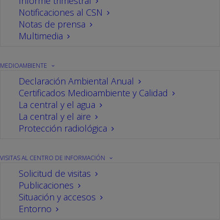
Informe trimestral
Notificaciones al CSN
25/09/2020
En
central
,
Visitas
Por
CN Cofrentes
Notas de prensa
Multimedia
MEDIOAMBIENTE
Declaración Ambiental Anual
Certificados Medioambiente y Calidad
La central y el agua
La central y el aire
Protección radiológica
VISITAS AL CENTRO DE INFORMACIÓN
La delegada del Gobierno en la Comunitat
Solicitud de visitas
Valenciana, Gloria Calero, ha visitado la central
Publicaciones
Situación y accesos
nuclear de Cofrentes junto al subdelegado,
Entorno
Rafael Rubio, y otros miembros de su gabinete en