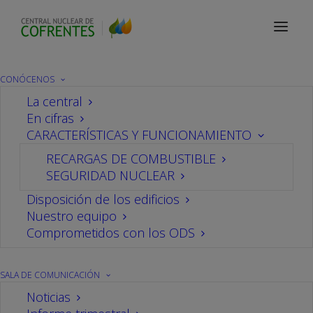
Sala de comunicación
Noticias
CONÓCENOS
La central
En cifras
La delegada del gobierno
CARACTERÍSTICAS Y FUNCIONAMIENTO
RECARGAS DE COMBUSTIBLE
de la Comunitat
SEGURIDAD NUCLEAR
Valenciana visita la
Disposición de los edificios
Nuestro equipo
Comprometidos con los ODS
central nuclear de
Cofrentes
SALA DE COMUNICACIÓN
Noticias