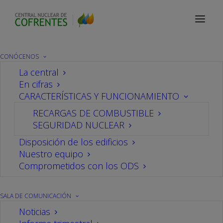
Sala de comunicación
Notas de prensa
CONÓCENOS
La central
En cifras
La central nuclear de
CARACTERÍSTICAS Y FUNCIONAMIENTO
RECARGAS DE COMBUSTIBLE
Cofrentes produce en
SEGURIDAD NUCLEAR
2023 el 3,2% de la
Disposición de los edificios
Nuestro equipo
Comprometidos con los ODS
energía eléctrica nacional
y el 44% de la C.
SALA DE COMUNICACIÓN
Noticias