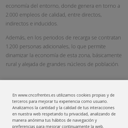
economía del entorno, donde genera en torno a
2.000 empleos de calidad, entre directos,
indirectos e inducidos.
Además, en los periodos de recarga se contratan
1.200 personas adicionales, lo que permite
dinamizar la economía de esta zona, básicamente
rural y alejada de grandes núcleos de población.
DESCARGAR NOTA DE PRENSA [PDF]
En www.cncofrentes.es utilizamos cookies propias y de
terceros para mejorar tu experiencia como usuario.
Analizamos la cantidad y la calidad de tus interacciones
en nuestra web respetando tu privacidad, analizando de
manera anónima tus hábitos de navegación y
preferencias para mejorar continuamente la web.