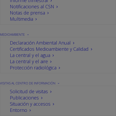
Valenciana
Informe trimestral
Notificaciones al CSN
Notas de prensa
Multimedia
27/02/2024
Por
CN Cofrentes
MEDIOAMBIENTE
Declaración Ambiental Anual
Certificados Medioambiente y Calidad
La central y el agua
La central y el aire
Protección radiológica
VISITAS AL CENTRO DE INFORMACIÓN
Solicitud de visitas
Publicaciones
La instalación genera anualmente la electricidad
Situación y accesos
Entorno
equivalente al consumo de más de dos millones de