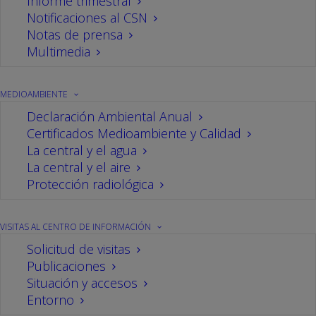
Informe trimestral
07/12/2019
Por
CN Cofrentes
Notificaciones al CSN
Notas de prensa
Multimedia
MEDIOAMBIENTE
Declaración Ambiental Anual
Certificados Medioambiente y Calidad
La central y el agua
La central y el aire
Protección radiológica
VISITAS AL CENTRO DE INFORMACIÓN
Las actuaciones de recarga, que han
Solicitud de visitas
permitido la continua modernización de la
Publicaciones
Situación y accesos
central, han representado una inversión
Entorno
superior a 22,5 millones de euros.