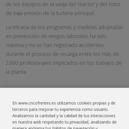
de los equipos de la vasija del reactor y del rotor
de baja presión de la turbina principal.
La eficacia de los programas y medidas adoptadas
en prevención de riesgos laborales ha sido
máxima y no se han registrado accidentes
durante el proceso de recarga entre los más de
2.000 profesionales implicados en los trabajos de
la planta.
DESCARGAR NOTA DE PRENSA [PDF]
En www.cncofrentes.es utilizamos cookies propias y de
terceros para mejorar tu experiencia como usuario.
Analizamos la cantidad y la calidad de tus interacciones
en nuestra web respetando tu privacidad, analizando de
manera anónima tus hábitos de navegación y