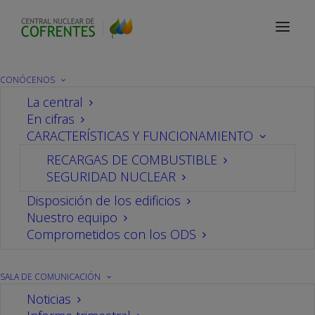
Sala de comunicación
Notas de prensa
CONÓCENOS
La central
En cifras
La central nuclear de
CARACTERÍSTICAS Y FUNCIONAMIENTO
RECARGAS DE COMBUSTIBLE
Cofrentes inicia un nuevo
SEGURIDAD NUCLEAR
ciclo de operación, tras
Disposición de los edificios
Nuestro equipo
Comprometidos con los ODS
finalizar su 22ª recarga
SALA DE COMUNICACIÓN
Información de CN Cofrentes
Noticias