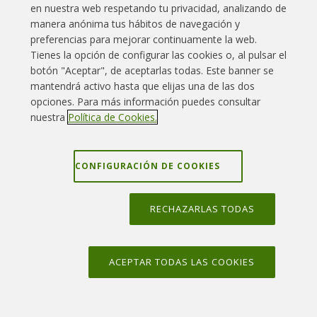
Informe trimestral
en nuestra web respetando tu privacidad, analizando de
Notificaciones al CSN
Enlaces interés
Contacto
Aviso legal
manera anónima tus hábitos de navegación y
Notas de prensa
preferencias para mejorar continuamente la web.
Política Cookies
Política privacidad
Mapa web
Multimedia
Tienes la opción de configurar las cookies o, al pulsar el
botón "Aceptar", de aceptarlas todas. Este banner se
Grupo Iberdrola
Canal denuncias
mantendrá activo hasta que elijas una de las dos
MEDIOAMBIENTE
opciones. Para más información puedes consultar
Declaración Ambiental Anual
nuestra
Política de Cookies.
Certificados Medioambiente y Calidad
La central y el agua
La central y el aire
CONFIGURACIÓN DE COOKIES
Protección radiológica
RECHAZARLAS TODAS
©
2026
Iberdrola, S.A. Reservados todos los derechos.
VISITAS AL CENTRO DE INFORMACIÓN
Solicitud de visitas
ACEPTAR TODAS LAS COOKIES
Publicaciones
Situación y accesos
Entorno