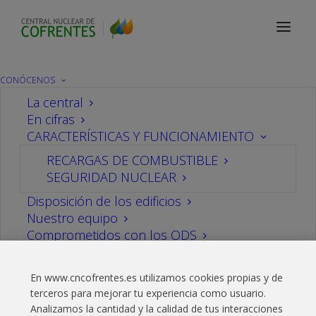
Comunicado CSN
CONÓCENOS
09/09/2021
La central
En cifras
CARACTERÍSTICAS Y FUNCIONAMIENTO
09/09/2021
|
EN
2021
,
NOTIFICACIONESCSN
|
POR
CN COFRENTES
RECARGAS DE COMBUSTIBLE
SEGURIDAD NUCLEAR
> 09/09/2021
Comunicado al Consejo de
Disposición de los edificios
Seguridad Nuclear [
PDF
]
Nuestro equipo
Comprometidos con los ODS
En www.cncofrentes.es utilizamos cookies propias y de
SALA DE COMUNICACIÓN
terceros para mejorar tu experiencia como usuario.
Noticias
Analizamos la cantidad y la calidad de tus interacciones