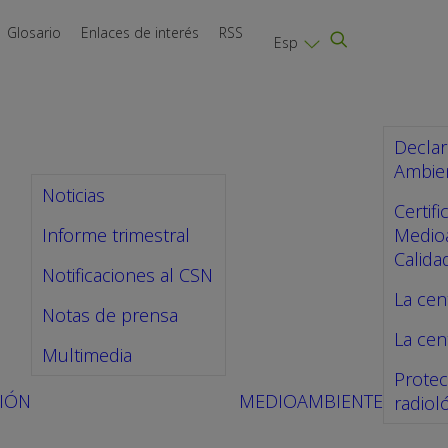
Glosario
Enlaces de interés
RSS
Esp
Declar
Ambien
Noticias
Certif
Informe trimestral
Medio
Calida
Notificaciones al CSN
La cen
Notas de prensa
La cent
Multimedia
Protec
IÓN
MEDIOAMBIENTE
radiol