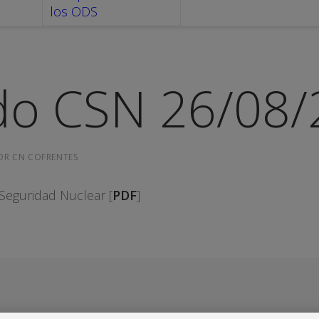
los ODS
o CSN 26/08/
OR
CN COFRENTES
eguridad Nuclear [
PDF
]