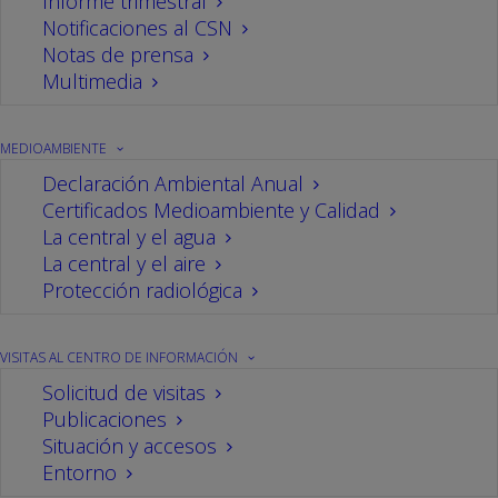
Informe trimestral
Notificaciones al CSN
03/03/2022
En
central
,
Visitas
,
Eventos
Por
CN Cofrentes
Notas de prensa
Multimedia
MEDIOAMBIENTE
Declaración Ambiental Anual
Certificados Medioambiente y Calidad
La central y el agua
La central y el aire
Protección radiológica
El director de central, de la central nuclear de
Cofrentes, Javier Sala, fue el encargado de
VISITAS AL CENTRO DE INFORMACIÓN
trasladar los aspectos de funcionamiento de
Solicitud de visitas
Publicaciones
la instalación en 2021 y las perspectivas con
Situación y accesos
las que se aborda el nuevo ciclo 2022
Entorno