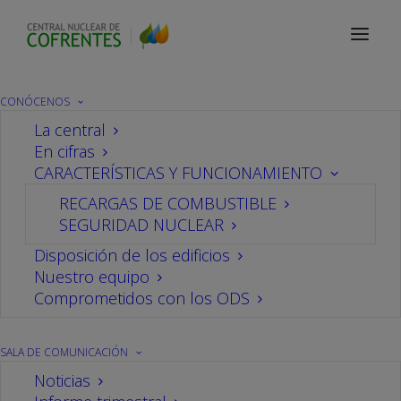
Sala de comunicación
Noticias
CONÓCENOS
La central
En cifras
Participamos en la
CARACTERÍSTICAS Y FUNCIONAMIENTO
RECARGAS DE COMBUSTIBLE
Jornada de Experiencias
SEGURIDAD NUCLEAR
Operativas de la
Disposición de los edificios
Nuestro equipo
Comprometidos con los ODS
Sociedad Nuclear
Española
SALA DE COMUNICACIÓN
Noticias