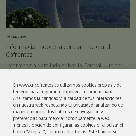
29/04/2025
Información sobre la central nuclear de
Cofrentes
Información detallada sobre la Central Nuclear
de Cofrentes tras el apagón generalizado del
pasado 28 de abril.
En www.cncofrentes.es utilizamos cookies propias y de
terceros para mejorar tu experiencia como usuario.
Leer más
Analizamos la cantidad y la calidad de tus interacciones
en nuestra web respetando tu privacidad, analizando de
manera anónima tus hábitos de navegación y
preferencias para mejorar continuamente la web.
Tienes la opción de configurar las cookies o, al pulsar el
botón "Aceptar", de aceptarlas todas. Este banner se
Enlaces interés
Contacto
Aviso legal