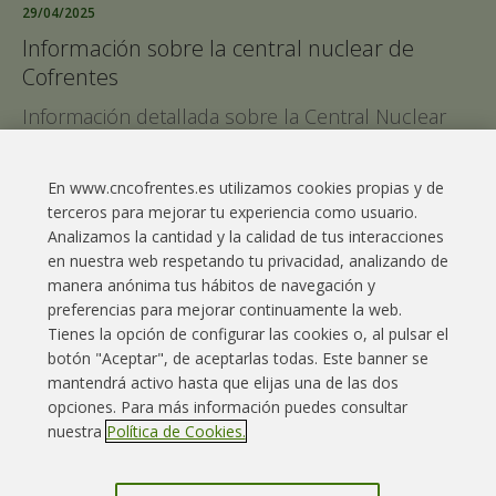
29/04/2025
Información sobre la central nuclear de
Cofrentes
Información detallada sobre la Central Nuclear
de Cofrentes tras el apagón generalizado del
pasado 28 de abril.
En www.cncofrentes.es utilizamos cookies propias y de
terceros para mejorar tu experiencia como usuario.
Leer más
Analizamos la cantidad y la calidad de tus interacciones
en nuestra web respetando tu privacidad, analizando de
manera anónima tus hábitos de navegación y
preferencias para mejorar continuamente la web.
Tienes la opción de configurar las cookies o, al pulsar el
botón "Aceptar", de aceptarlas todas. Este banner se
Enlaces interés
Contacto
Aviso legal
mantendrá activo hasta que elijas una de las dos
opciones. Para más información puedes consultar
Política Cookies
Política privacidad
Mapa web
nuestra
Política de Cookies.
Grupo Iberdrola
Canal denuncias