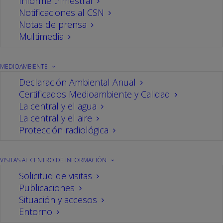
Informe trimestral
Notificaciones al CSN
Notas de prensa
Multimedia
MEDIOAMBIENTE
Declaración Ambiental Anual
Certificados Medioambiente y Calidad
La central y el agua
La central y el aire
La Central Nuclear de Cofrentes ha acogido la
Protección radiológica
última reunión anual del Comité de Comunicación
del Foro Nuclear, al que pertenecen los
VISITAS AL CENTRO DE INFORMACIÓN
responsables de comunicación de las diferentes
Solicitud de visitas
centrales nucleares españolas y otras empresas
Publicaciones
del sector nuclear.
Situación y accesos
Entorno
El Foro Nuclear, como organizador de estos