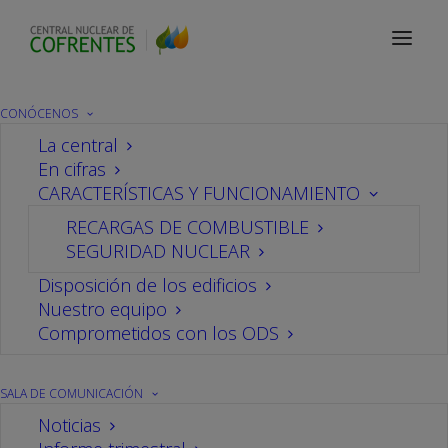
Sala de comunicación
Noticias
CONÓCENOS
La central
En cifras
Reunión del Comité de
CARACTERÍSTICAS Y FUNCIONAMIENTO
RECARGAS DE COMBUSTIBLE
Comunicación del Foro
SEGURIDAD NUCLEAR
Nuclear
Disposición de los edificios
Nuestro equipo
Comprometidos con los ODS
26/10/2018
En
central
Por
CN Cofrentes
SALA DE COMUNICACIÓN
Noticias