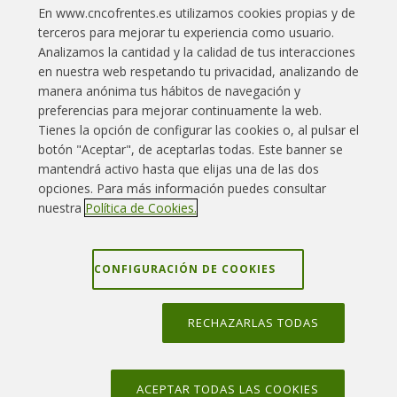
oficiales de la VI Zona de la Guardia Civil.
En www.cncofrentes.es utilizamos cookies propias y de
terceros para mejorar tu experiencia como usuario.
Leer más
Analizamos la cantidad y la calidad de tus interacciones
en nuestra web respetando tu privacidad, analizando de
manera anónima tus hábitos de navegación y
preferencias para mejorar continuamente la web.
Tienes la opción de configurar las cookies o, al pulsar el
botón "Aceptar", de aceptarlas todas. Este banner se
Enlaces interés
Contacto
Aviso legal
mantendrá activo hasta que elijas una de las dos
opciones. Para más información puedes consultar
Política Cookies
Política privacidad
Mapa web
nuestra
Política de Cookies.
Grupo Iberdrola
Canal denuncias
CONFIGURACIÓN DE COOKIES
RECHAZARLAS TODAS
ACEPTAR TODAS LAS COOKIES