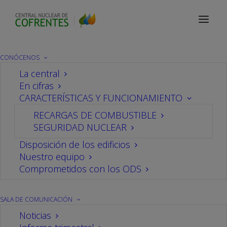
Sala de comunicación
Noticias
CONÓCENOS
La central
En cifras
El Consejo de Seguridad
CARACTERÍSTICAS Y FUNCIONAMIENTO
RECARGAS DE COMBUSTIBLE
Nuclear presenta los
SEGURIDAD NUCLEAR
resultados del Sistema
Disposición de los edificios
Nuestro equipo
Comprometidos con los ODS
Integrado de Supervisión
de Centrales en
SALA DE COMUNICACIÓN
Noticias