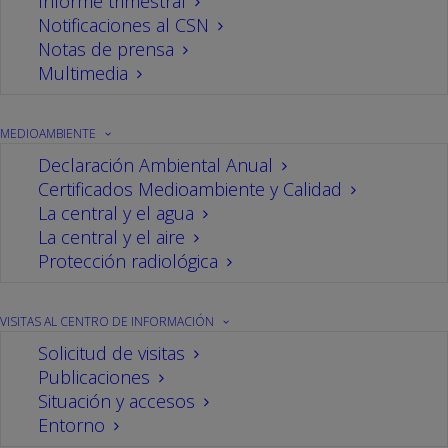
Cofrentes
Informe trimestral
Notificaciones al CSN
Notas de prensa
Multimedia
30/03/2023
En
Seguridad Nuclear
Por
CN Cofrentes
MEDIOAMBIENTE
Declaración Ambiental Anual
Certificados Medioambiente y Calidad
La central y el agua
La central y el aire
Protección radiológica
VISITAS AL CENTRO DE INFORMACIÓN
El director de proyecto del Consejo de Seguridad
Solicitud de visitas
Nuclear para la central nuclear de Cofrentes,
Publicaciones
Situación y accesos
Diego Encinas
, presentó recientemente los
Entorno
resultados obtenidos por el organismo regulador