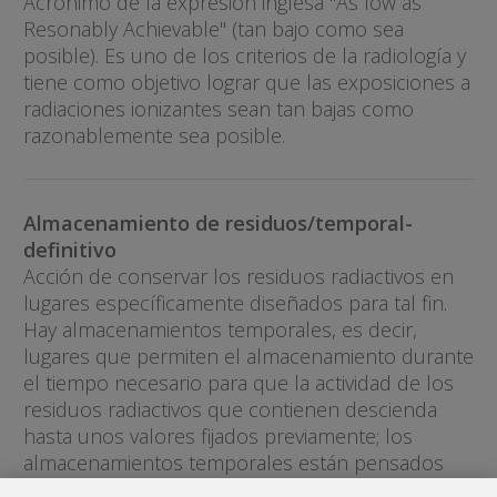
Acrónimo de la expresión inglesa "As low as
Resonably Achievable" (tan bajo como sea
posible). Es uno de los criterios de la radiología y
tiene como objetivo lograr que las exposiciones a
radiaciones ionizantes sean tan bajas como
razonablemente sea posible.
Almacenamiento de residuos/temporal-
definitivo
Acción de conservar los residuos radiactivos en
lugares específicamente diseñados para tal fin.
Hay almacenamientos temporales, es decir,
lugares que permiten el almacenamiento durante
el tiempo necesario para que la actividad de los
residuos radiactivos que contienen descienda
hasta unos valores fijados previamente; los
almacenamientos temporales están pensados
para permitir la vigilancia del lugar y la