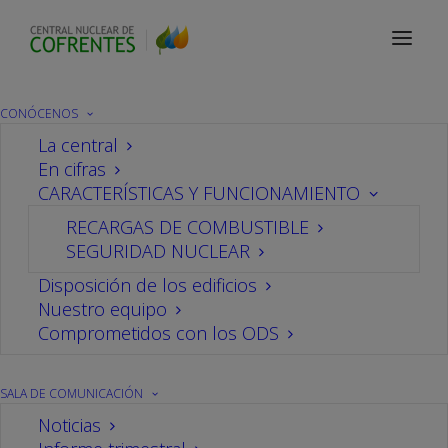
Glosario
CONÓCENOS
La central
En cifras
Glosario
CARACTERÍSTICAS Y FUNCIONAMIENTO
RECARGAS DE COMBUSTIBLE
SEGURIDAD NUCLEAR
Conoce los términos técnicos utilizados en el
Disposición de los edificios
sector y necesarios para entender el
Nuestro equipo
funcionamiento de la obtención de energía en
Comprometidos con los ODS
una central nuclear.
SALA DE COMUNICACIÓN
Todo
|
#
A
B
C
D
E
F
G
H
I
J
Noticias
K
L
M
N
O
P
Q
R
S
T
U
V