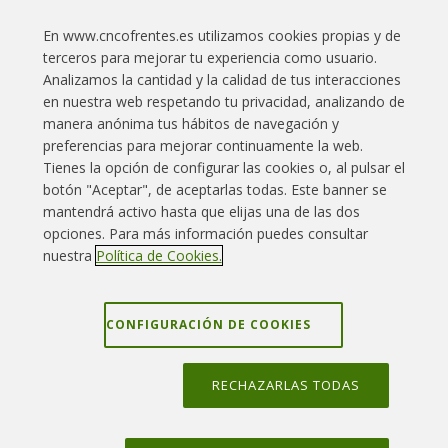
recuperación de los residuos que contienen.
En www.cncofrentes.es utilizamos cookies propias y de
También existen los almacenamientos definitivos,
terceros para mejorar tu experiencia como usuario.
lugares que se evalúan como suficientemente
Analizamos la cantidad y la calidad de tus interacciones
seguros como para que se depositen en ellos
en nuestra web respetando tu privacidad, analizando de
los residuos radiactivos sin intención previa de
manera anónima tus hábitos de navegación y
recuperarlos.
preferencias para mejorar continuamente la web.
Tienes la opción de configurar las cookies o, al pulsar el
botón "Aceptar", de aceptarlas todas. Este banner se
Enlaces interés
Contacto
Aviso legal
mantendrá activo hasta que elijas una de las dos
opciones. Para más información puedes consultar
Política Cookies
Política privacidad
Mapa web
nuestra
Política de Cookies.
Grupo Iberdrola
Canal denuncias
CONFIGURACIÓN DE COOKIES
RECHAZARLAS TODAS