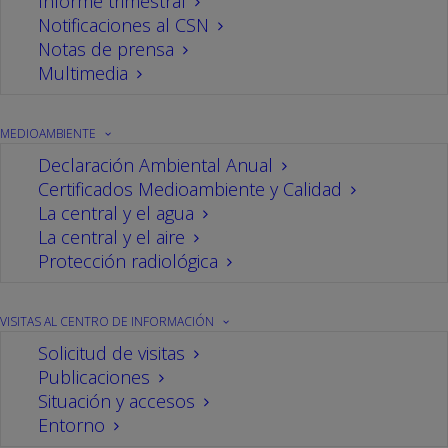
Informe trimestral
W
X
Y
Z
Notificaciones al CSN
Notas de prensa
A
Multimedia
MEDIOAMBIENTE
Accidente
Declaración Ambiental Anual
Acontecimiento imprevisto que provoca daños a
Certificados Medioambiente y Calidad
una instalación o una perturbación en su buena
La central y el agua
marcha y que puede implicar, para una o más
La central y el aire
personas, recibir una dosis superior a los límites
Protección radiológica
establecidos. (Véase incidente).
VISITAS AL CENTRO DE INFORMACIÓN
Solicitud de visitas
Acelerador de partículas
Publicaciones
Generador eléctrico de radiación en el cual se
Situación y accesos
aumenta la velocidad de un chorro de partículas
Entorno
cargadas (electrones, protones, etc.). Según el