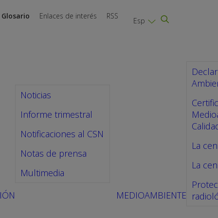
Glosario
Enlaces de interés
RSS
Esp
Declar
Ambien
Noticias
Certif
Informe trimestral
Medio
Calida
Notificaciones al CSN
La cen
Notas de prensa
La cent
Multimedia
Protec
IÓN
MEDIOAMBIENTE
radiol