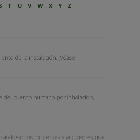
S
T
U
V
W
X
Y
Z
ento de la instalación. (Véase
rte del cuerpo humano por inhalación,
catalogar los incidentes y accidentes que