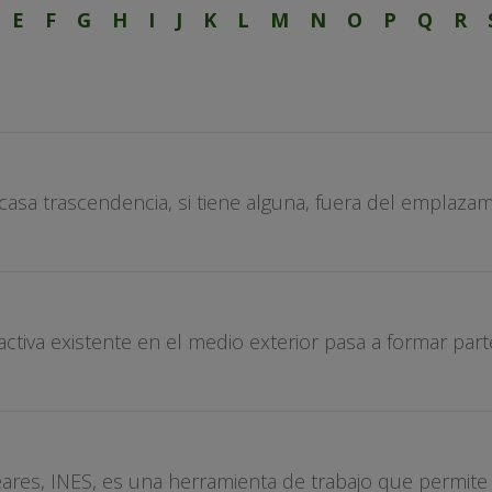
E
F
G
H
I
J
K
L
M
N
O
P
Q
R
asa trascendencia, si tiene alguna, fuera del emplazami
ctiva existente en el medio exterior pasa a formar pa
ares, INES, es una herramienta de trabajo que permite 