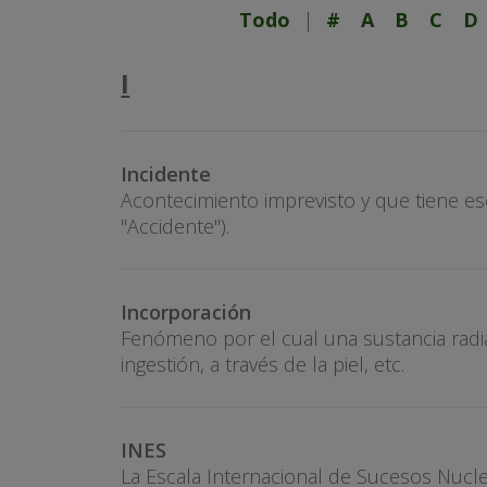
Todo
|
#
A
B
C
D
I
Incidente
Acontecimiento imprevisto y que tiene esc
"Accidente").
Incorporación
Fenómeno por el cual una sustancia radia
ingestión, a través de la piel, etc.
INES
La Escala Internacional de Sucesos Nucle