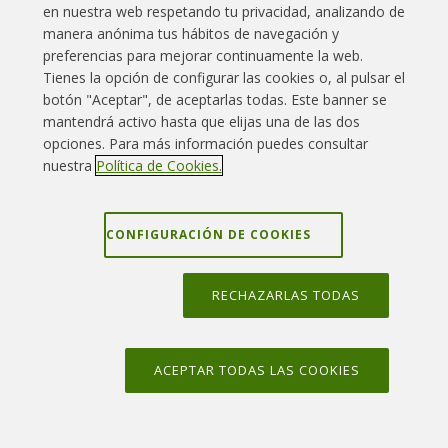
Informe trimestral
en nuestra web respetando tu privacidad, analizando de
W
X
Y
Z
Notificaciones al CSN
manera anónima tus hábitos de navegación y
Notas de prensa
preferencias para mejorar continuamente la web.
Multimedia
Tienes la opción de configurar las cookies o, al pulsar el
botón "Aceptar", de aceptarlas todas. Este banner se
Enlaces interés
Contacto
Aviso legal
mantendrá activo hasta que elijas una de las dos
MEDIOAMBIENTE
opciones. Para más información puedes consultar
Política Cookies
Política privacidad
Mapa web
Declaración Ambiental Anual
nuestra
Política de Cookies.
Certificados Medioambiente y Calidad
Grupo Iberdrola
Canal denuncias
La central y el agua
La central y el aire
CONFIGURACIÓN DE COOKIES
Protección radiológica
RECHAZARLAS TODAS
VISITAS AL CENTRO DE INFORMACIÓN
Solicitud de visitas
ACEPTAR TODAS LAS COOKIES
Publicaciones
Situación y accesos
©
2026
Iberdrola, S.A. Reservados todos los derechos.
Entorno