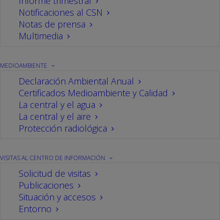
Informe trimestral
La central nuclear de Cofrentes realiza su
Notificaciones al CSN
simulacro anual de emergencia
Notas de prensa
Multimedia
26/09/2024
Estos ejercicios se realizan en todas las centrales
nucleares españolas, y son requeridos y
MEDIOAMBIENTE
auditados por el Consejo de Seguridad Nuclear.
Declaración Ambiental Anual
Certificados Medioambiente y Calidad
La central y el agua
La central y el aire
Protección radiológica
VISITAS AL CENTRO DE INFORMACIÓN
Solicitud de visitas
Publicaciones
Situación y accesos
Entorno